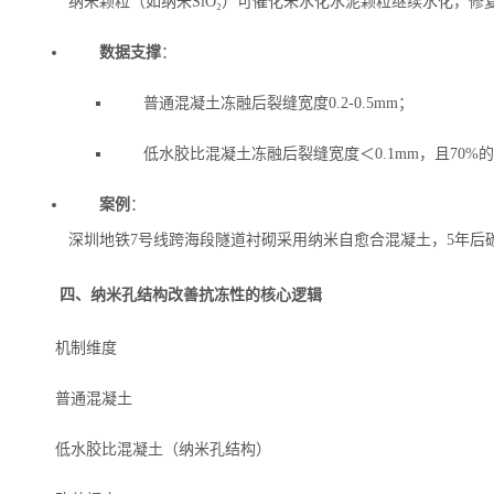
纳米颗粒（如纳米SiO₂）可催化未水化水泥颗粒继续水化，修复
数据支撑
‌：
普通混凝土冻融后裂缝宽度0.2-0.5mm；
低水胶比混凝土冻融后裂缝宽度＜0.1mm，且70%
案例
‌：
深圳地铁7号线跨海段隧道衬砌采用纳米自愈合混凝土，5年后
四、纳米孔结构改善抗冻性的核心逻辑
机制维度
普通混凝土
低水胶比混凝土（纳米孔结构）