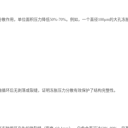
用，单位面积压力降低50%-70%。例如，一个直径100μm的大孔冻胀压
冻融循环后无剥落或裂缝，证明冻胀压力分散有效保护了结构完整性。