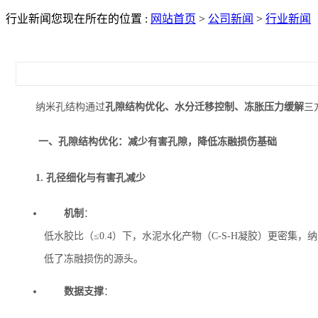
行业新闻
您现在所在的位置 :
网站首页
>
公司新闻
>
行业新闻
纳米孔结构通过‌
孔隙结构优化、水分迁移控制、冻胀压力缓解
‌
一、孔隙结构优化：减少有害孔隙，降低冻融损伤基础
1. 孔径细化与有害孔减少
机制
‌：
低水胶比（≤0.4）下，水泥水化产物（C-S-H凝胶）更密集，
低了冻融损伤的源头。
数据支撑
‌：