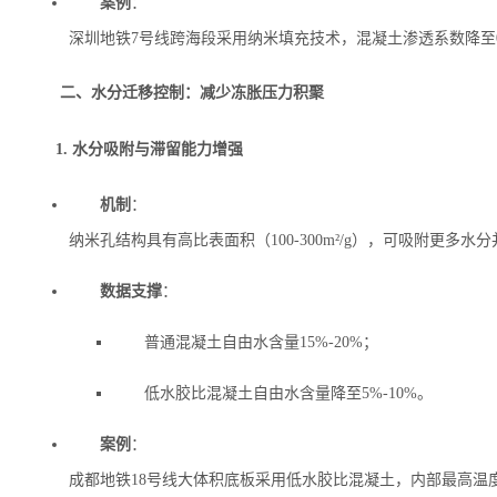
案例
‌：
深圳地铁7号线跨海段采用纳米填充技术，混凝土渗透系数降至0.15×1
二、水分迁移控制：减少冻胀压力积聚
1. 水分吸附与滞留能力增强
机制
‌：
纳米孔结构具有高比表面积（100-300m²/g），可吸附更
数据支撑
‌：
普通混凝土自由水含量15%-20%；
低水胶比混凝土自由水含量降至5%-10%。
案例
‌：
成都地铁18号线大体积底板采用低水胶比混凝土，内部最高温度