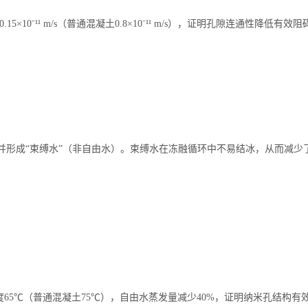
0⁻¹¹ m/s（普通混凝土0.8×10⁻¹¹ m/s），证明孔隙连通性降低有效
多水分并形成“束缚水”（非自由水）。束缚水在冻融循环中不易结冰，从而减
65℃（普通混凝土75℃），自由水蒸发量减少40%，证明纳米孔结构有