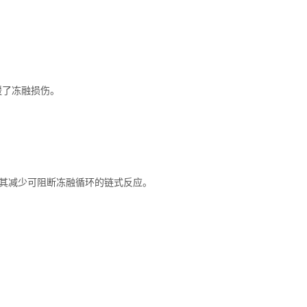
缓了冻融损伤。
径，其减少可阻断冻融循环的链式反应。