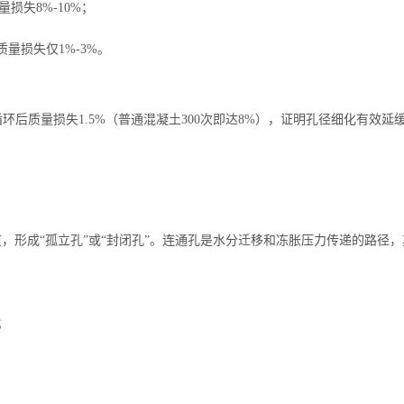
量损失8%-10%；
量损失仅1%-3%。
循环后质量损失1.5%（普通混凝土300次即达8%），证明孔径细化有效延
通道，形成“孤立孔”或“封闭孔”。连通孔是水分迁移和冻胀压力传递的路
；