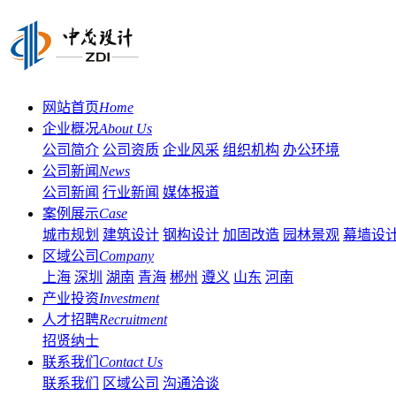
网站首页
Home
企业概况
About Us
公司简介
公司资质
企业风采
组织机构
办公环境
公司新闻
News
公司新闻
行业新闻
媒体报道
案例展示
Case
城市规划
建筑设计
钢构设计
加固改造
园林景观
幕墙设
区域公司
Company
上海
深圳
湖南
青海
郴州
遵义
山东
河南
产业投资
Investment
人才招聘
Recruitment
招贤纳士
联系我们
Contact Us
联系我们
区域公司
沟通洽谈