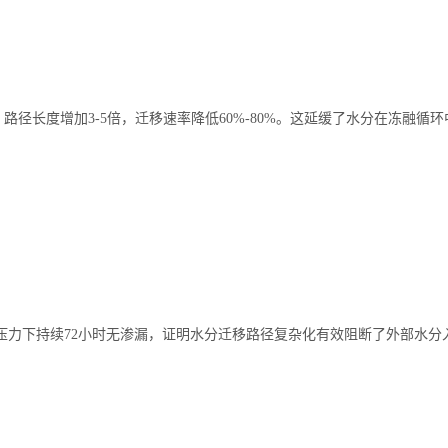
路径长度增加3-5倍，迁移速率降低60%-80%。这延缓了水分在冻融循
a水压力下持续72小时无渗漏，证明水分迁移路径复杂化有效阻断了外部水分