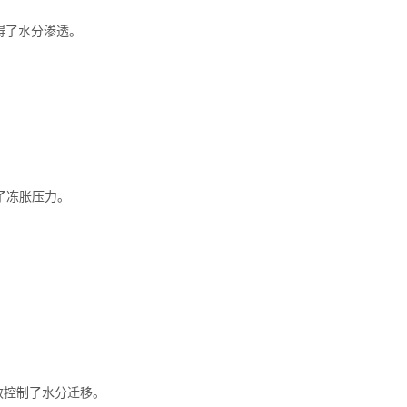
阻碍了水分渗透。
少了冻胀压力。
效控制了水分迁移。