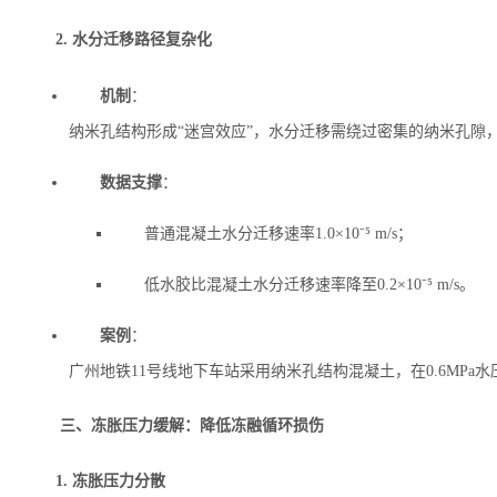
2. 水分迁移路径复杂化
机制
‌：
纳米孔结构形成“迷宫效应”，水分迁移需绕过密集的纳米孔隙，
数据支撑
‌：
普通混凝土水分迁移速率1.0×10⁻⁵ m/s；
低水胶比混凝土水分迁移速率降至0.2×10⁻⁵ m/s。
案例
‌：
广州地铁11号线地下车站采用纳米孔结构混凝土，在0.6MP
三、冻胀压力缓解：降低冻融循环损伤
1. 冻胀压力分散