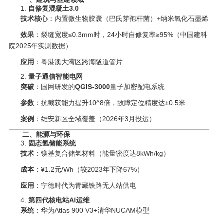
1. ‌
自修复混凝土3.0
技术核心
‌：内置微生物胶囊（巴氏芽孢杆菌）+纳米氧化石墨烯
效果
‌：裂缝宽度≤0.3mm时，24小时自修复率≥95%（中国建科
院2025年实测数据）
应用
‌：粤港澳大湾区跨海隧道管片
2. ‌
量子通信智能电网
突破
‌：国网研发的‌
QGIS-3000
‌量子加密配电系统
参数
‌：抗截获能力提升10^8倍，故障定位精度达±0.5米
案例
‌：雄安新区全域覆盖（2026年3月投运）
二、能源与环保
3. ‌
固态氢储能系统
技术
‌：镁基复合储氢材料（能量密度达8kWh/kg）
成本
‌：¥1.2元/Wh（较2023年下降67%）
应用
‌：宁德时代为青藏铁路无人站供电
4. ‌
第四代核电站AI运维
系统
‌：华为Atlas 900 V3+清华NUCAM模型