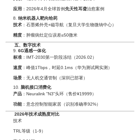
应用
‌：2026年4月全球首例‌
先天性耳聋
‌治愈案例
8. ‌
纳米机器人靶向给药
技术
‌：石墨烯外壳+磁导航（复旦大学生物微纳中心）
精度
‌：肿瘤病灶定位误差≤50微米
五、数字技术
9. ‌
6G通感一体化
标准
‌：IMT-2030第一阶段冻结（2026.02）
速度
‌：峰值1Tbps，时延0.1ms（华为测试网实测）
场景
‌：无人机交通管制（深圳已部署）
10. ‌
脑机接口消费化
产品
‌：Neuralink "N3"头环（售价¥19999）
功能
‌：意念控制智能家居（识别准确率92%）
2026年技术成熟度对比
技术
TRL等级（1-9）