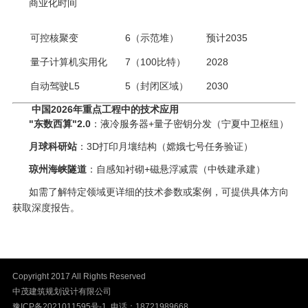
商业化时间
可控核聚变
6（示范堆）
预计2035
量子计算机实用化
7（100比特）
2028
自动驾驶L5
5（封闭区域）
2030
中国2026年重点工程中的技术应用
"东数西算"2.0
‌：液冷服务器+量子密钥分发（宁夏中卫枢纽）
月球科研站
‌：3D打印月壤结构（嫦娥七号任务验证）
琼州海峡隧道
‌：自感知衬砌+磁悬浮减震（中铁建承建）
如需了解特定领域更详细的技术参数或案例，可提供具体方向
获取深度报告。
Copyright 2017 All Rights Reserved
中茂建筑规划设计有限公司
豫ICP备2021011595号-1
电话：18721989668