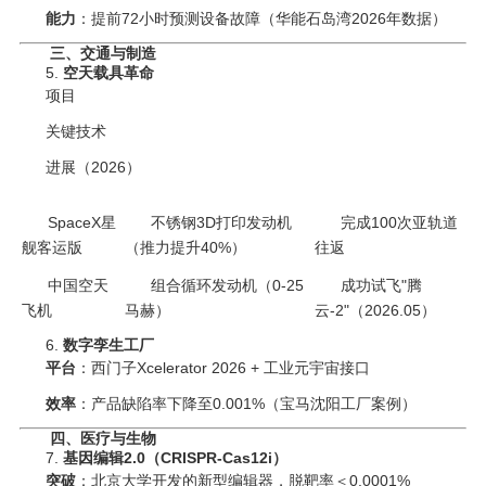
能力
‌：提前72小时预测设备故障（华能石岛湾2026年数据）
三、交通与制造
5. ‌
空天载具革命
项目
关键技术
进展（2026）
SpaceX星
不锈钢3D打印发动机
完成100次亚轨道
舰客运版
（推力提升40%）
往返
中国空天
组合循环发动机（0-25
成功试飞"腾
飞机
马赫）
云-2"（2026.05）
6. ‌
数字孪生工厂
平台
‌：西门子Xcelerator 2026 + 工业元宇宙接口
效率
‌：产品缺陷率下降至0.001%（宝马沈阳工厂案例）
四、医疗与生物
7. ‌
基因编辑2.0（CRISPR-Cas12i）
突破
‌：北京大学开发的新型编辑器，脱靶率＜0.0001%